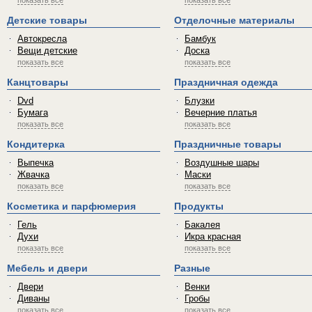
показать все
показать все
Детские товары
Отделочные материалы
Автокресла
Бамбук
Вещи детские
Доска
показать все
показать все
Канцтовары
Праздничная одежда
Dvd
Блузки
Бумага
Вечерние платья
показать все
показать все
Кондитерка
Праздничные товары
Выпечка
Воздушные шары
Жвачка
Маски
показать все
показать все
Косметика и парфюмерия
Продукты
Гель
Бакалея
Духи
Икра красная
показать все
показать все
Мебель и двери
Разные
Двери
Венки
Диваны
Гробы
показать все
показать все