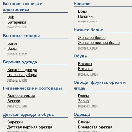
Бытовая техника и
Напитки
электроника
Вода
Напитки
Usb
показать все
Батарейки
показать все
Нижнее белье
Бытовые товары
Женское белье
Женское нижнее белье
Багет
показать все
Вазы
показать все
Обувь
Верхняя одежда
Бахилы
Ботинки
Верхняя одежда
показать все
Головные уборы
показать все
Овощи, фрукты, орехи и
Гигиенические и хозтовары
ягоды
Бытовая химия
Грибы
Веники
Зерно
показать все
показать все
Детская одежда и обувь
Одежда
Варежки
Блузы
Детская верхняя одежда
Брендовая одежда